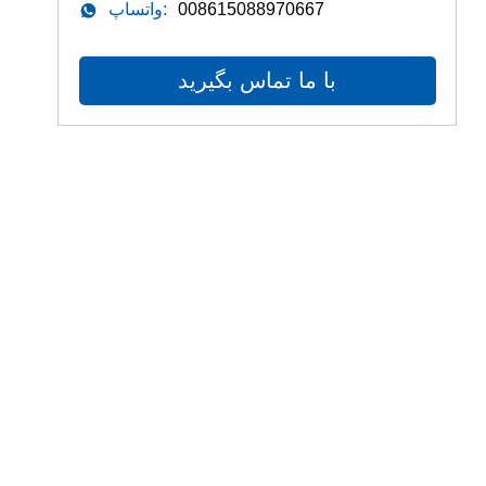
008615088970667
واتساپ:
با ما تماس بگیرید