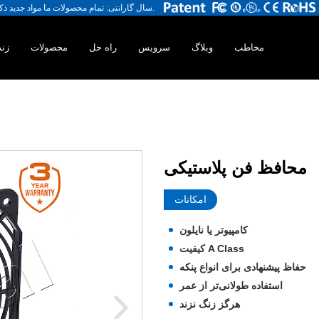
3 سال گارانتی: تمام محصولات ما مواد جدید ذکر شده را با یکدیگر سازگار می کنیم ، ما هرگز مواد استفاده شده را سازگار نمی کنیم.
مخاطب
وبلاگ
سرویس
راه حل
محصولات
زند
محافظ فن پلاستیکی
امکانات
کامپیوتر یا نایلون
کیفیت A Class
حفاظ پیشنهادی برای انواع پنکه
استفاده طولانی‌تر از عمر
هرگز زنگ نزند