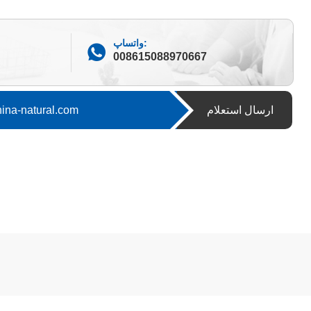
واتساپ:
008615088970667
ارسال استعلام
پست الکترونیک:atural.com