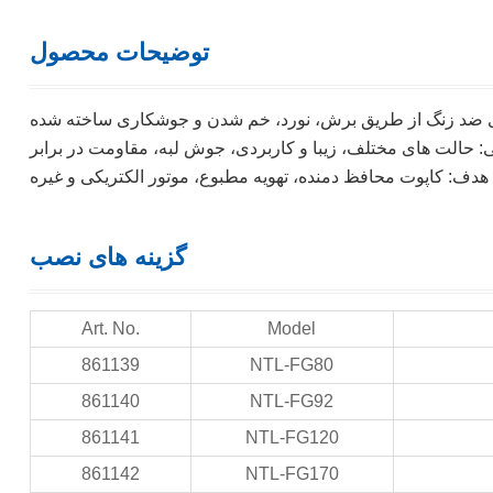
توضیحات محصول
ادی ضد زنگ از طریق برش، نورد، خم شدن و جوشکاری ساخته شده
: حالت های مختلف، زیبا و کاربردی، جوش لبه، مقاومت در برابر
گزینه های نصب
Art. No.
Model
861139
NTL-FG80
861140
NTL-FG92
861141
NTL-FG120
861142
NTL-FG170