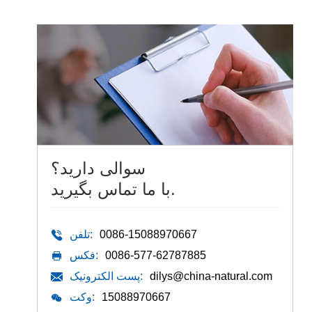
سوالی دارید؟
با ما تماس بگیرید.
0086-15088970667
تلفن:
0086-577-62787885
فکس:
dilys@china-natural.com
پست الکترونیک:
15088970667
وکت: