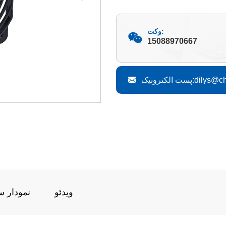
وکت:
15088970667
dilys@china-n
ویدئو
نمودار س