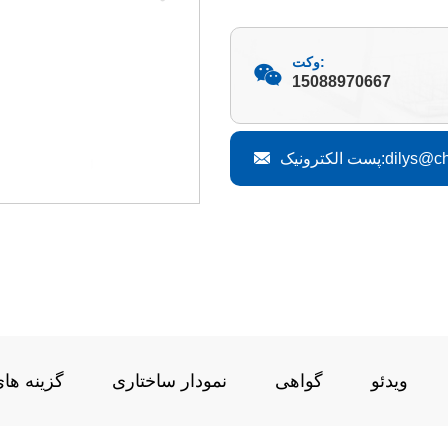
وکت:
15088970667
dilys@china-n
ویدئو
گواهی
نمودار ساختاری
گزینه ها