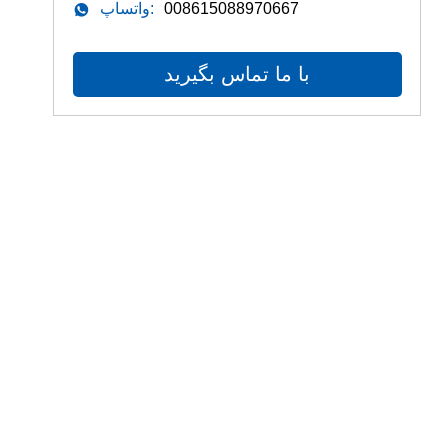
008615088970667
واتساپ:
با ما تماس بگیرید