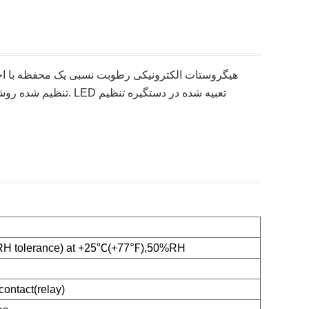
هیگروستات الکترونیکی رطوبت نسبی یک محفظه با اجز
تنظیم شده روشن می کن
H tolerance) at +25℃(+77℉),50%RH
ontact(relay)