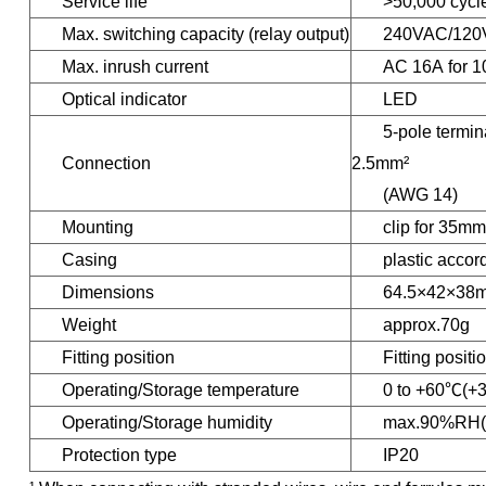
Service life
>50,000 cycl
Max. switching capacity (relay output)
240VAC/120V
Max. inrush current
AC 16A for 1
Optical indicator
LED
5-pole termin
Connection
2.5mm²
(AWG 14)
Mounting
clip for 35m
Casing
plastic accor
Dimensions
64.5×42×38
Weight
approx.70g
Fitting position
Fitting positi
Operating/Storage temperature
0 to +60℃(+3
Operating/Storage humidity
max.90%RH(n
Protection type
IP20