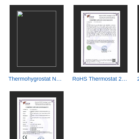
Thermohygrostat NT 78-M Patent
RoHS Thermostat 2019