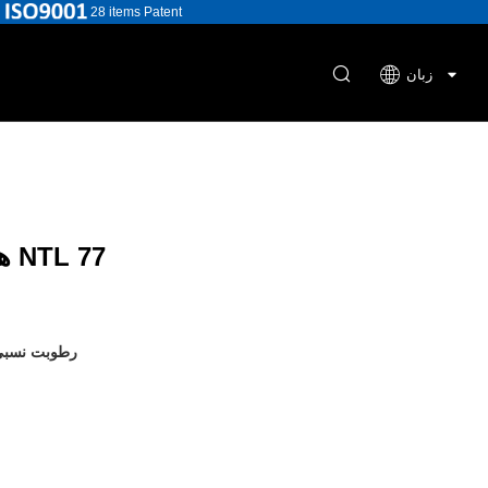
28 items Patent
زبان
هیگروستات الکترونیکی NTL 77
رطوبت نسبی 