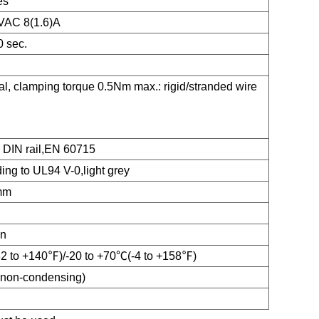
es
AC 8(1.6)A
0 sec.
al, clamping torque 0.5Nm max.: rigid/stranded wire
m DIN rail,EN 60715
ding to UL94 V-0,light grey
mm
on
2 to +140℉)/-20 to +70℃(-4 to +158℉)
on-condensing)