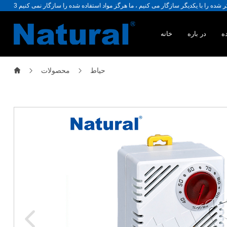
ه
در باره
خانه
حیاط
محصولات