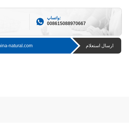
واتساپ:
008615088970667
ارسال استعلام
پست الکترونیک:atural.com