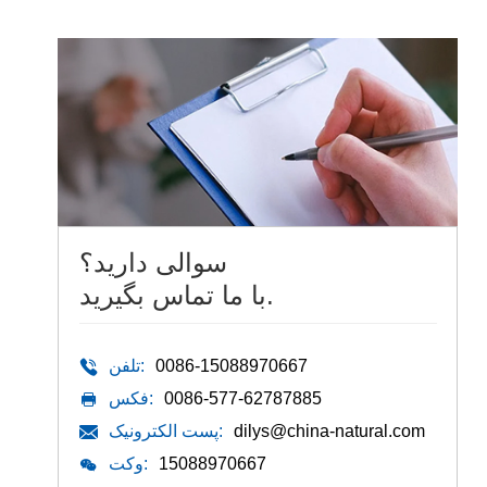
سوالی دارید؟
با ما تماس بگیرید.
0086-15088970667
تلفن:
0086-577-62787885
فکس:
dilys@china-natural.com
پست الکترونیک:
15088970667
وکت: