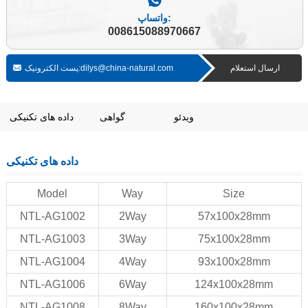
واتساپ:
008615088970667
ارسال استعلام
پست الکترونیک:dilys@china-natural.com
ویدئو
گواهی
داده های تکنیکی
داده های تکنیکی
Model
Way
Size
NTL-AG1002
2Way
57x100x28mm
NTL-AG1003
3Way
75x100x28mm
NTL-AG1004
4Way
93x100x28mm
NTL-AG1006
6Way
124x100x28mm
NTL-AG1008
8Way
160x100x28mm