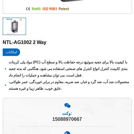
NTL-AG1002 2 Way
امکانات
مواد پلی کربنات (PC) با کیفیت بالا برای جعبه سوئیچ درجه حفاظت بالا و سطح آب
بندی کابینت کنترل انواع کنترل های صنعتی استفاده می شود. هنگامی که بدنه جعبه
قفل است، می توان مشاهده و عملیات را انجام داد.
محصولات ضد آب، ضد گرد و غبار، ضد ضربه، مقاوم در برابر خوردگی، عمر طولانی،
عایق خوب، ظاهر زیبا و غیره هستند.
وکت:
15088970667