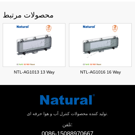
محصولات مرتبط
NTL-AG1013 13 Way
NTL-AG1016 16 Way
تولید کننده محصولات کنترل آب و هوا حرفه ای.
تلفن:
0086-15088970667