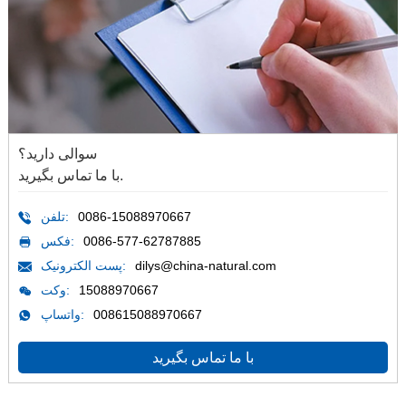
سوالی دارید؟
با ما تماس بگیرید.
0086-15088970667
تلفن:
0086-577-62787885
فکس:
dilys@china-natural.com
پست الکترونیک:
15088970667
وکت:
008615088970667
واتساپ:
با ما تماس بگیرید